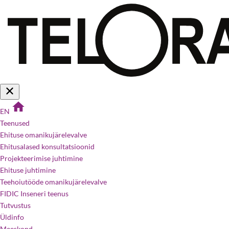
EN
Teenused
Ehituse omanikujärelevalve
Ehitusalased konsultatsioonid
Projekteerimise juhtimine
Ehituse juhtimine
Teehoiutööde omanikujärelevalve
FIDIC Inseneri teenus
Tutvustus
Üldinfo
Meeskond