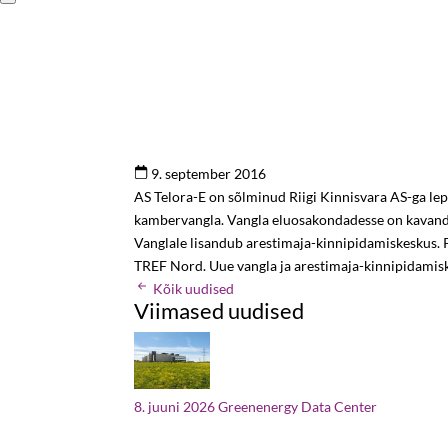
9. september 2016
AS Telora-E on sõlminud Riigi Kinnisvara AS-ga le
kambervangla. Vangla eluosakondadesse on kavandat
Vanglale lisandub arestimaja-kinnipidamiskeskus. 
TREF Nord. Uue vangla ja arestimaja-kinnipidamis
Kõik uudised
Viimased uudised
8. juuni 2026
Greenenergy Data Center