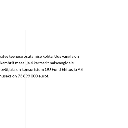
valve teenuse osutamise kohta. Uus vangla on
ambrit mees- ja 4 kartserit naisvangidele.
töövõtjaks on konsortsium OÜ Fund Ehitus ja AS
museks on 73 899 000 eurot.