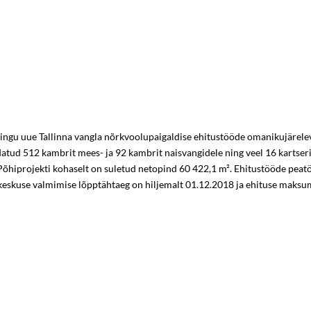
pingu uue Tallinna vangla nõrkvoolupaigaldise ehitustööde omanikujärele
ud 512 kambrit mees- ja 92 kambrit naisvangidele ning veel 16 kartserik
Põhiprojekti kohaselt on suletud netopind 60 422,1 m². Ehitustööde pea
keskuse valmimise lõpptähtaeg on hiljemalt 01.12.2018 ja ehituse maksu