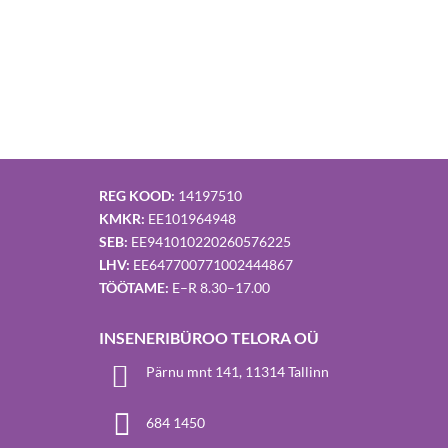
Võta ühendust
REG KOOD:
14197510
KMKR:
EE101964948
SEB:
EE941010220260576225
LHV:
EE647700771002444867
TÖÖTAME:
E–R 8.30–17.00
INSENERIBÜROO TELORA OÜ

Pärnu mnt 141, 11314 Tallinn

684 1450