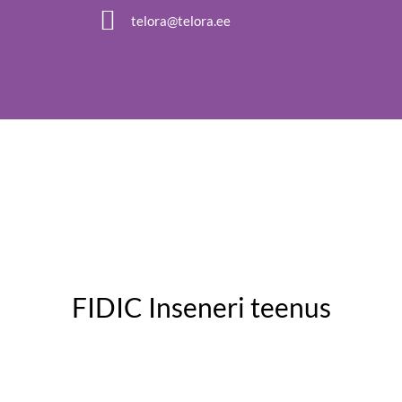

telora@telora.ee
FIDIC Inseneri teenus