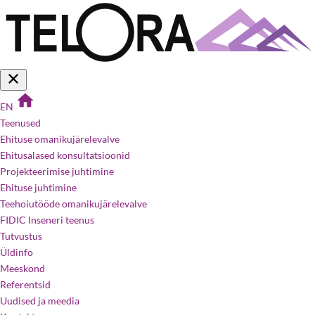
EN
Teenused
Ehituse omanikujärelevalve
Ehitusalased konsultatsioonid
Projekteerimise juhtimine
Ehituse juhtimine
Teehoiutööde omanikujärelevalve
FIDIC Inseneri teenus
Tutvustus
Üldinfo
Meeskond
Referentsid
Uudised ja meedia