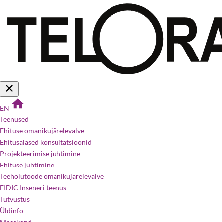
EN
Teenused
Ehituse omanikujärelevalve
Ehitusalased konsultatsioonid
Projekteerimise juhtimine
Ehituse juhtimine
Teehoiutööde omanikujärelevalve
FIDIC Inseneri teenus
Tutvustus
Üldinfo
Meeskond