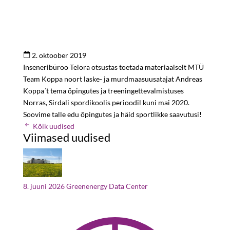
2. oktoober 2019
Inseneribüroo Telora otsustas toetada materiaalselt MTÜ
Team Koppa noort laske- ja murdmaasuusatajat Andreas
Koppa´t tema õpingutes ja treeningettevalmistuses
Norras, Sirdali spordikoolis perioodil kuni mai 2020.
Soovime talle edu õpingutes ja häid sportlikke saavutusi!
Kõik uudised
Viimased uudised
8. juuni 2026
Greenenergy Data Center