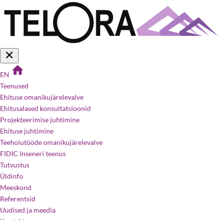
EN
Teenused
Ehituse omanikujärelevalve
Ehitusalased konsultatsioonid
Projekteerimise juhtimine
Ehituse juhtimine
Teehoiutööde omanikujärelevalve
FIDIC Inseneri teenus
Tutvustus
Üldinfo
Meeskond
Referentsid
Uudised ja meedia