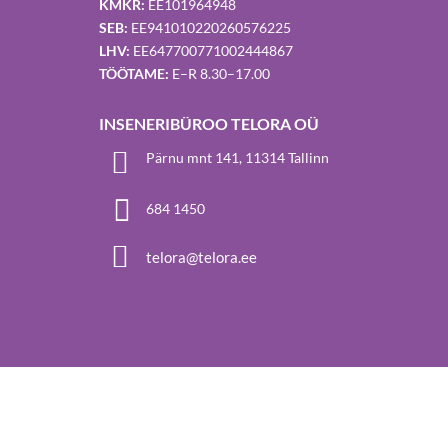
Noore laskesuusataja toetamine
KMKR:
EE101964948
SEB:
EE941010220260576225
LHV:
EE647700771002444867
TÖÖTAME:
E–R 8.30–17.00
INSENERIBÜROO TELORA OÜ

Pärnu mnt 141, 11314 Tallinn

684 1450

telora@telora.ee