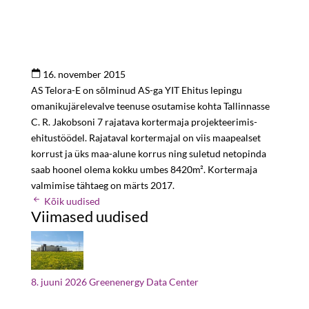
16. november 2015
AS Telora-E on sõlminud AS-ga YIT Ehitus lepingu
omanikujärelevalve teenuse osutamise kohta Tallinnasse
C. R. Jakobsoni 7 rajatava kortermaja projekteerimis-
ehitustöödel. Rajataval kortermajal on viis maapealset
korrust ja üks maa-alune korrus ning suletud netopinda
saab hoonel olema kokku umbes 8420m². Kortermaja
valmimise tähtaeg on märts 2017.
Kõik uudised
Viimased uudised
8. juuni 2026
Greenenergy Data Center