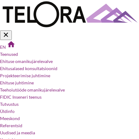
EN
Teenused
Ehituse omanikujärelevalve
Ehitusalased konsultatsioonid
Projekteerimise juhtimine
Ehituse juhtimine
Teehoiutööde omanikujärelevalve
FIDIC Inseneri teenus
Tutvustus
Üldinfo
Meeskond
Referentsid
Uudised ja meedia