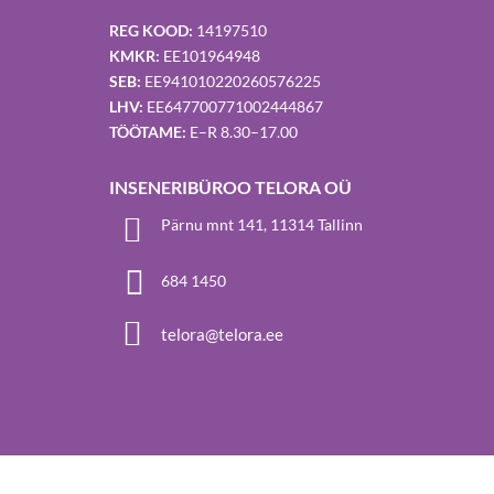
Jakobsoni 7 kortermaja
REG KOOD:
14197510
ehitustööd
KMKR:
EE101964948
SEB:
EE941010220260576225
LHV:
EE647700771002444867
TÖÖTAME:
E–R 8.30–17.00
INSENERIBÜROO TELORA OÜ

Pärnu mnt 141, 11314 Tallinn

684 1450

telora@telora.ee