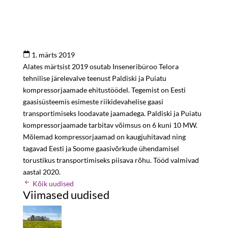
1. märts 2019
Alates märtsist 2019 osutab Inseneribüroo Telora
tehnilise järelevalve teenust Paldiski ja Puiatu
kompressorjaamade ehitustöödel. Tegemist on Eesti
gaasisüsteemis esimeste riikidevahelise gaasi
transportimiseks loodavate jaamadega. Paldiski ja Puiatu
kompressorjaamade tarbitav võimsus on 6 kuni 10 MW.
Mõlemad kompressorjaamad on kaugjuhitavad ning
tagavad Eesti ja Soome gaasivõrkude ühendamisel
torustikus transportimiseks piisava rõhu. Tööd valmivad
aastal 2020.
Kõik uudised
Viimased uudised