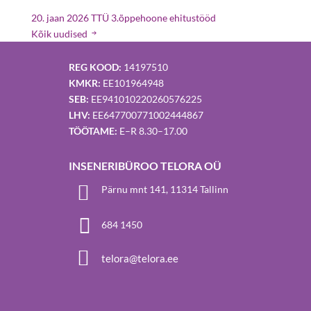
20. jaan 2026
TTÜ 3.õppehoone ehitustööd
Balticconnector Paldiski ja Puiatu
Kõik uudised
kompressorjaamade ehitustööd
REG KOOD:
14197510
KMKR:
EE101964948
SEB:
EE941010220260576225
LHV:
EE647700771002444867
TÖÖTAME:
E–R 8.30–17.00
INSENERIBÜROO TELORA OÜ

Pärnu mnt 141, 11314 Tallinn

684 1450

telora@telora.ee