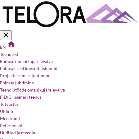
EN
Teenused
Ehituse omanikujärelevalve
Ehitusalased konsultatsioonid
Projekteerimise juhtimine
Ehituse juhtimine
Teehoiutööde omanikujärelevalve
FIDIC Inseneri teenus
Tutvustus
Üldinfo
Meeskond
Referentsid
Uudised ja meedia