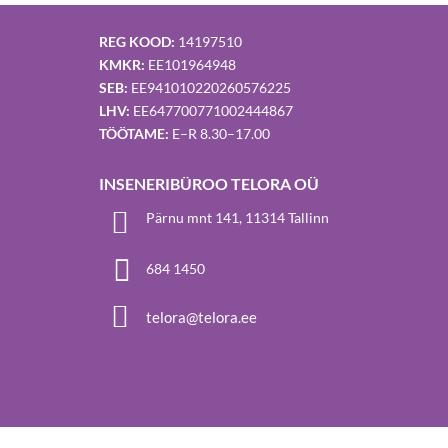
Äri- ja eluhoone Kopli 68a, Tallinn
REG KOOD:
14197510
ehitustööd
KMKR:
EE101964948
SEB:
EE941010220260576225
LHV:
EE647700771002444867
TÖÖTAME:
E–R 8.30–17.00
INSENERIBÜROO TELORA OÜ

Pärnu mnt 141, 11314 Tallinn

684 1450

telora@telora.ee