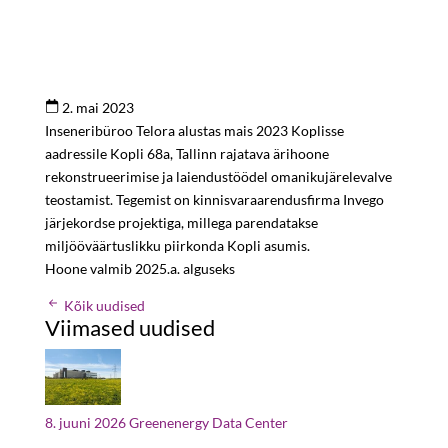
2. mai 2023
Inseneribüroo Telora alustas mais 2023 Koplisse
aadressile Kopli 68a, Tallinn rajatava ärihoone
rekonstrueerimise ja laiendustöödel omanikujärelevalve
teostamist. Tegemist on kinnisvaraarendusfirma Invego
järjekordse projektiga, millega parendatakse
miljööväärtuslikku piirkonda Kopli asumis.
Hoone valmib 2025.a. alguseks
Kõik uudised
Viimased uudised
8. juuni 2026
Greenenergy Data Center