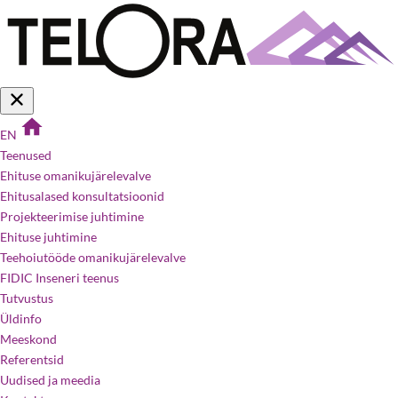
EN
Teenused
Ehituse omanikujärelevalve
Ehitusalased konsultatsioonid
Projekteerimise juhtimine
Ehituse juhtimine
Teehoiutööde omanikujärelevalve
FIDIC Inseneri teenus
Tutvustus
Üldinfo
Meeskond
Referentsid
Uudised ja meedia